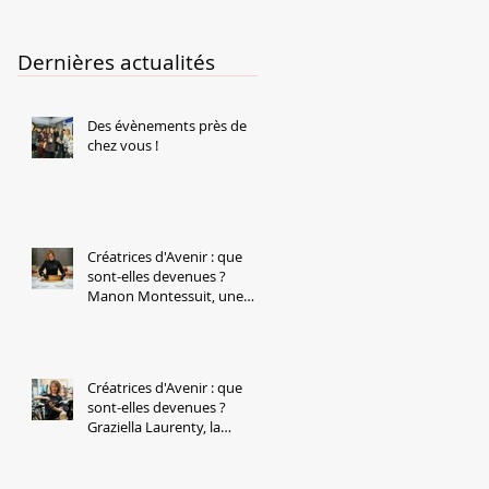
Dernières actualités
Des évènements près de
chez vous !
Créatrices d'Avenir : que
sont-elles devenues ?
Manon Montessuit, une
entrepreneure qui bouscule
les codes de la charcuterie
Créatrices d'Avenir : que
sont-elles devenues ?
Graziella Laurenty, la
réparation au service d'une
mobilité durable