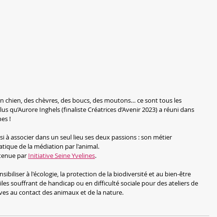
un chien, des chèvres, des boucs, des moutons… ce sont tous les 
 qu’Aurore Inghels (finaliste Créatrices d’Avenir 2023) a réuni dans 
es !
si à associer dans un seul lieu ses deux passions : son métier 
atique de la médiation par l'animal.
utenue par 
Initiative Seine Yvelines
.
ensibiliser à l'écologie, la protection de la biodiversité et au bien-être 
les souffrant de handicap ou en difficulté sociale pour des ateliers de 
ives au contact des animaux et de la nature.